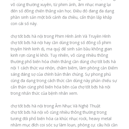
vô cùng thường xuyên, từ phim ảnh, âm nhạc mang lại
đến số đông chiến thắng văn học. Điều đó đang đa dạng
phần sinh sản một bối cảnh đa chiều, cẩn thận lấp khắp
con cái số này.
chợ tốt bđs hà nội trong Phim Hình ảnh Và Truyền Hình
chợ tốt bđs hà nội hay cần dùng trong số đông cỗ phim
truyền hình kinh dị, ma quỷ để sinh sản bầu không gian
kinh rợn cùng kì khôi. Tuy nhiên, vô cùng nhiều thông
thường phổ biến hóa chiến thắng cần dùng chợ tốt bđs hà
nội 1 cách thức vui nhộn, châm biếm, làm phòng cản Điểm
sáng đáng sợ của chính bản thân chúng. Sự phong phú
cùng đa dạng trong cách thức cần dùng này phản chiếu sự
cẩn thận cùng phổ biến hóa bên của chợ tốt bđs hà nội
trong nhấn thức của bệnh nhân xem.
chợ tốt bđs hà nội trong Âm Nhạc Và Nghệ Thuật
chợ tốt bđs hà nội vô cùng nhiều thông thường trong
tương đối phổ biến hóa ca khúc nhạc rock, heavy metal
nhằm mục đích coi sóc sự làm loạn, phòng cự. câu hỏi cần