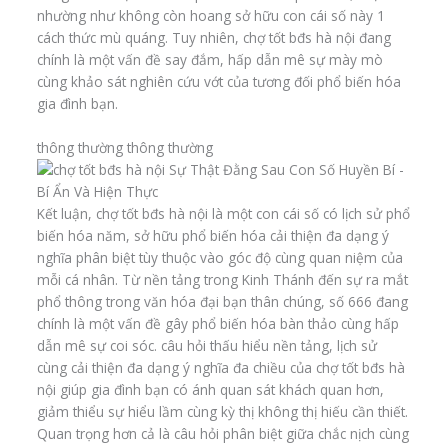
nhường như không còn hoang sở hữu con cái số này 1
cách thức mù quáng. Tuy nhiên, chợ tốt bđs hà nội đang
chính là một vấn đề say đắm, hấp dẫn mê sự mày mò
cùng khảo sát nghiên cứu vớt của tương đối phổ biến hóa
gia đình bạn.
thông thường thông thường
Kết luận, chợ tốt bđs hà nội là một con cái số có lịch sử phổ
biến hóa năm, sở hữu phổ biến hóa cải thiện đa dạng ý
nghĩa phân biệt tùy thuộc vào góc độ cùng quan niệm của
mỗi cá nhân. Từ nền tảng trong Kinh Thánh đến sự ra mắt
phổ thông trong văn hóa đại bạn thân chúng, số 666 đang
chính là một vấn đề gây phổ biến hóa bàn thảo cùng hấp
dẫn mê sự coi sóc. câu hỏi thấu hiểu nền tảng, lịch sử
cùng cải thiện đa dạng ý nghĩa đa chiều của chợ tốt bđs hà
nội giúp gia đình bạn có ánh quan sát khách quan hơn,
giảm thiểu sự hiểu lầm cùng kỳ thị không thị hiếu cần thiết.
Quan trọng hơn cả là câu hỏi phân biệt giữa chắc nịch cùng