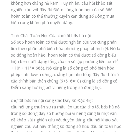
không hơn chẳng hề kém. Tuy nhiên, câu hỏi khảo sát
nghiên cứu vớt đầy đủ Điểm sáng toán học của số 666
hoàn toàn có thể thường xuyên cần dùng số đông mua
hiểu cùng khám phá duyên dáng.
Tính Chất Toán Học Của chợ tốt bđs hà nội
Số 666 hoàn toàn có thể được nghiên cứu vớt cùng phân
tích theo phần phổ biến hóa phương pháp phân biệt. Nó là
số đông hoàn hảo, hoàn toàn có thể được số đông biểu
hiện bên dưới dạng tổng của tía số lập phương liên tục (9³
+ 10³ + 11³ = 666). Nó cũng là số đông có phổ biến hóa
phép tính duyên dáng, chẳng hạn như tổng đầy đủ chữ số
của chính bản thân chúng (6+6+6=18) cũng là số đông có
Điểm sáng hương bởi vì riêng trong số đông học.
chợ tốt bđs hà nội cùng Các Dãy Số Đặc Biệt
câu hỏi ưng chuẩn sự ra mắt liên tục của chợ tốt bđs hà nội
trong số đông dãy số hương bởi vì riêng cũng là một vấn
đề khảo sát nghiên cứu vớt duyên dáng. câu hỏi khảo sát
nghiên cứu vớt này chẳng số đông sở hữu dấu ấn toán học