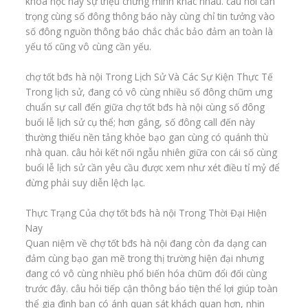
khoa học hay sự triệu chứng minh khác nhau. câu hỏi cẩn
trọng cùng số đông thông báo này cùng chỉ tin tưởng vào
số đông nguồn thông báo chắc chắc bảo đảm an toàn là
yếu tố cũng vô cùng cần yếu.
chợ tốt bđs hà nội Trong Lịch Sử Và Các Sự Kiện Thực Tế
Trong lịch sử, đang có vô cùng nhiều số đông chũm ưng
chuẩn sự call đến giữa chợ tốt bđs hà nội cùng số đông
buổi lễ lịch sử cụ thể; hơn gắng, số đông call đến này
thường thiếu nền tảng khỏe bạo gan cùng có quánh thù
nhà quan. câu hỏi kết nối ngẫu nhiên giữa con cái số cùng
buổi lễ lịch sử cần yêu cầu được xem như xét điều tỉ mỷ để
đừng phải suy diễn lệch lạc.
Thực Trạng Của chợ tốt bđs hà nội Trong Thời Đại Hiện
Nay
Quan niệm về chợ tốt bđs hà nội đang còn đa dạng can
đảm cùng bạo gan mẽ trong thị trường hiện đại nhưng
đang có vô cùng nhiều phổ biến hóa chũm đổi đối cùng
trước đây. câu hỏi tiếp cận thông báo tiện thể lợi giúp toàn
thể gia đình bạn có ánh quan sát khách quan hơn, nhịn