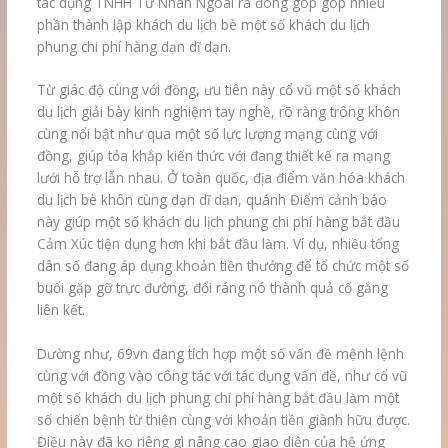
tác dụng TNHH Tư Nhân Ngoài ra đóng góp góp nhiều
phần thành lập khách du lịch bè một số khách du lịch
phung chi phí hàng dạn dĩ dạn.
Từ giác độ cùng với đồng, ưu tiên này cổ vũ một số khách
du lịch giải bày kinh nghiệm tay nghề, rõ ràng trông khôn
cùng nổi bật như qua một số lực lượng mạng cùng với
đồng, giúp tỏa khắp kiến thức với đang thiết kế ra mạng
lưới hỗ trợ lẫn nhau. Ở toàn quốc, địa điểm văn hóa khách
du lịch bè khôn cùng dạn dĩ dạn, quánh Điểm cảnh báo
này giúp một số khách du lịch phung chi phí hàng bắt đầu
Cảm Xúc tiện dụng hơn khi bắt đầu làm. Ví dụ, nhiều tổng
dân số đang áp dụng khoản tiền thưởng để tổ chức một số
buổi gặp gỡ trực đường, đổi ráng nó thành quả cố gắng
liên kết.
Dường như, 69vn đang tích hợp một số vấn đề mệnh lệnh
cùng với đồng vào công tác với tác dụng vấn đề, như cổ vũ
một số khách du lịch phung chi phí hàng bắt đầu làm một
số chiến bệnh từ thiện cùng với khoản tiền giành hữu được.
Điều này đã ko riêng gì nâng cao giao diện của hệ ứng