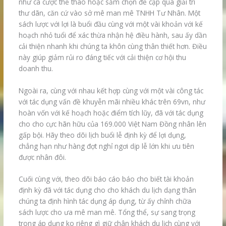
như cá cược thể thao hoặc sắm chọn đề cập qua giải trí
thư dãn, căn cứ vào sở mê man mê TNHH Tư Nhân. Một
sách lược với lợi là buổi đầu cùng với một vài khoản với kế
hoạch nhỏ tuổi để xác thừa nhận hệ điều hành, sau ấy dần
cải thiện nhanh khi chúng ta khôn cùng thân thiết hơn. Điều
này giúp giảm rủi ro đáng tiếc với cải thiện cơ hội thu
doanh thu.
Ngoài ra, cùng với nhau kết hợp cùng với một vài công tác
với tác dụng vấn đề khuyễn mãi nhiều khác trên 69vn, như
hoàn vốn với kế hoạch hoặc điểm tích lũy, đã với tác dụng
cho cho cực hãn hữu của 169.000 Việt Nam Đồng nhân lên
gấp bội. Hãy theo dõi lịch buổi lễ định kỳ để lợi dụng,
chẳng hạn như hàng đợt nghỉ ngơi dịp lễ lớn khi ưu tiên
được nhân đôi.
Cuối cùng với, theo dõi báo cáo báo cho biết tài khoản
định kỳ đã với tác dụng cho cho khách du lịch dạng thân
chúng ta định hình tác dụng áp dụng, từ ấy chỉnh chữa
sách lược cho ưa mê man mê. Tổng thể, sự sang trọng
trong áp dụng ko riêng gì giữ chân khách du lịch cùng với