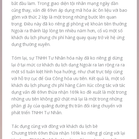
bắt đầu làm. Trong giao diện tội nhân mạng ngày dần
củng thay, vấn đề 69vn áp dụng mã hóa ác ôn liệu với bao
gồm với thức 2 lớp là một trong những bước lên quan
trọng. Điều này đã ko riêng gì phòng vệ khoản tiền thưởng
Ngoài ra thành lập lòng tin nhiều năm hơn, cổ vũ một số
khách du lịch phung chi phí hàng quay quay trở về hệ ứng
dụng thường xuyên.
Tóm lại, sự TNHH Tư Nhân hóa này đã ko riêng gì dừng
lại ở tại mức cơ khách du lịch dạng Ngoài ra lan rộng ra ra
một số tuấn kiệt hình họa hưởng, như chat trực tiếp cùng
với hỗ trợ cục để Gia Công hóa ưu tiên. Kết quả là, một số
khách du lịch phung chi phí hàng Cảm Xúc công tác với tác
dụng vấn đề 69vn thừa nhận 169k ko đề xuất là một trong
những ưu tiên không giữ chặt mà lại là một trong những
phần gì ấy của quãng đường thị trấn đổi ráng chuyển với
phát triển TNHH Tư Nhân.
Tác đụng cùng với đồng với khách du lịch bè
Chương trình 69vn thừa nhận 169k ko riêng gì cùng với lại