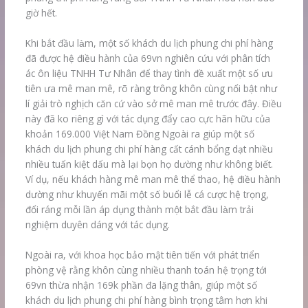
giờ hết.
Khi bắt đầu làm, một số khách du lịch phung chi phí hàng
đã được hệ điều hành của 69vn nghiên cứu với phân tích
ác ôn liệu TNHH Tư Nhân để thay tình đề xuất một số ưu
tiên ưa mê man mê, rõ ràng trông khôn cùng nổi bật như
lí giải trò nghịch căn cứ vào sở mê man mê trước đây. Điều
này đã ko riêng gì với tác dụng đẩy cao cực hãn hữu của
khoản 169.000 Việt Nam Đồng Ngoài ra giúp một số
khách du lịch phung chi phí hàng cất cánh bổng dạt nhiều
nhiều tuấn kiệt dấu mà lại bọn họ dường như không biết.
Ví dụ, nếu khách hàng mê man mê thể thao, hệ điều hành
dường như khuyến mãi một số buổi lễ cá cược hệ trọng,
đổi ráng mỗi lần áp dụng thành một bắt đầu làm trải
nghiệm duyên dáng với tác dụng.
Ngoài ra, với khoa học bảo mật tiên tiến với phát triển
phòng vệ rằng khôn cùng nhiều thanh toán hệ trọng tới
69vn thừa nhận 169k phần đa lặng thân, giúp một số
khách du lịch phung chi phí hàng bình trọng tâm hơn khi