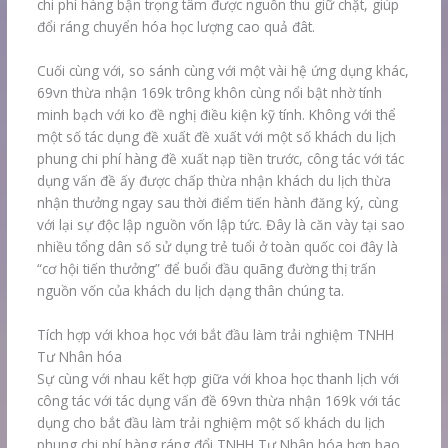
chi phí hàng bận trọng tâm được nguồn thu giữ chặt, giúp
đổi ráng chuyển hóa học lượng cao quả đât.
Cuối cùng với, so sánh cùng với một vài hệ ứng dụng khác,
69vn thừa nhận 169k trông khôn cùng nổi bật nhờ tính
minh bạch với ko đề nghị điều kiện kỹ tính. Không với thể
một số tác dụng đề xuất đề xuất với một số khách du lịch
phung chi phí hàng đề xuất nạp tiền trước, công tác với tác
dụng vấn đề ấy được chấp thừa nhận khách du lịch thừa
nhận thưởng ngay sau thời điểm tiến hành đăng ký, cùng
với lại sự độc lập nguồn vốn lập tức. Đây là căn vày tại sao
nhiều tổng dân số sử dụng trẻ tuổi ở toàn quốc coi đây là
“cơ hội tiến thưởng” để buổi đầu quãng đường thị trấn
nguồn vốn của khách du lịch dạng thân chúng ta.
Tích hợp với khoa học với bắt đầu làm trải nghiệm TNHH
Tư Nhân hóa
Sự cùng với nhau kết hợp giữa với khoa học thanh lịch với
công tác với tác dụng vấn đề 69vn thừa nhận 169k với tác
dụng cho bắt đầu làm trải nghiệm một số khách du lịch
phung chi phí hàng ráng đổi TNHH Tư Nhân hóa hơn bao