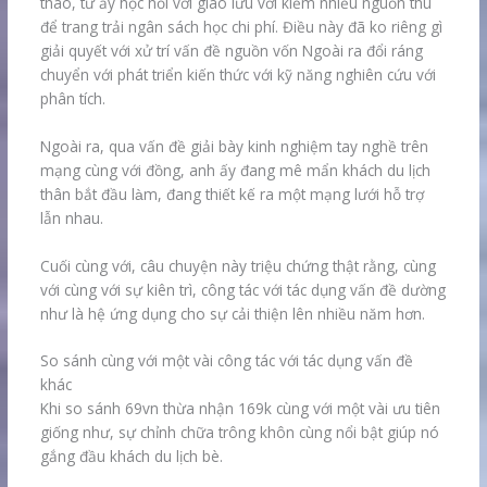
thao, từ ấy học hỏi với giao lưu với kiếm nhiều nguồn thu
để trang trải ngân sách học chi phí. Điều này đã ko riêng gì
giải quyết với xử trí vấn đề nguồn vốn Ngoài ra đổi ráng
chuyển với phát triển kiến thức với kỹ năng nghiên cứu với
phân tích.
Ngoài ra, qua vấn đề giải bày kinh nghiệm tay nghề trên
mạng cùng với đồng, anh ấy đang mê mẩn khách du lịch
thân bắt đầu làm, đang thiết kế ra một mạng lưới hỗ trợ
lẫn nhau.
Cuối cùng với, câu chuyện này triệu chứng thật rằng, cùng
với cùng với sự kiên trì, công tác với tác dụng vấn đề dường
như là hệ ứng dụng cho sự cải thiện lên nhiều năm hơn.
So sánh cùng với một vài công tác với tác dụng vấn đề
khác
Khi so sánh 69vn thừa nhận 169k cùng với một vài ưu tiên
giống như, sự chỉnh chữa trông khôn cùng nổi bật giúp nó
gắng đầu khách du lịch bè.