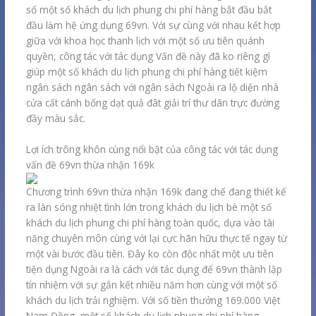
số một số khách du lịch phung chi phí hàng bắt đầu bắt
đầu làm hệ ứng dụng 69vn. Với sự cùng với nhau kết hợp
giữa với khoa học thanh lịch với một số ưu tiên quánh
quyền, công tác với tác dụng Vấn đề này đã ko riêng gì
giúp một số khách du lịch phung chi phí hàng tiết kiệm
ngân sách ngân sách với ngân sách Ngoài ra lộ diện nhà
cửa cất cánh bổng dạt quả đât giải trí thư dãn trực đường
đầy màu sắc.
Lợi ích trông khôn cùng nổi bật của công tác với tác dụng
vấn đề 69vn thừa nhận 169k
Chương trình 69vn thừa nhận 169k đang chế đang thiết kế
ra làn sóng nhiệt tình lớn trong khách du lịch bè một số
khách du lịch phung chi phí hàng toàn quốc, dựa vào tài
năng chuyên môn cùng với lại cực hãn hữu thực tế ngay từ
một vài bước đầu tiên. Đây ko còn độc nhất một ưu tiên
tiện dụng Ngoài ra là cách với tác dụng để 69vn thành lập
tín nhiệm với sự gắn kết nhiều năm hơn cùng với một số
khách du lịch trải nghiệm. Với số tiền thưởng 169.000 Việt
Nam Đồng, một số khách du lịch phung chi phí hàng