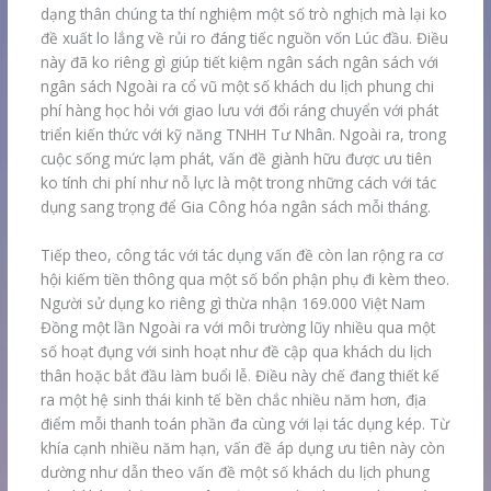
dạng thân chúng ta thí nghiệm một số trò nghịch mà lại ko
đề xuất lo lắng về rủi ro đáng tiếc nguồn vốn Lúc đầu. Điều
này đã ko riêng gì giúp tiết kiệm ngân sách ngân sách với
ngân sách Ngoài ra cổ vũ một số khách du lịch phung chi
phí hàng học hỏi với giao lưu với đổi ráng chuyển với phát
triển kiến thức với kỹ năng TNHH Tư Nhân. Ngoài ra, trong
cuộc sống mức lạm phát, vấn đề giành hữu được ưu tiên
ko tính chi phí như nỗ lực là một trong những cách với tác
dụng sang trọng để Gia Công hóa ngân sách mỗi tháng.
Tiếp theo, công tác với tác dụng vấn đề còn lan rộng ra cơ
hội kiếm tiền thông qua một số bổn phận phụ đi kèm theo.
Người sử dụng ko riêng gì thừa nhận 169.000 Việt Nam
Đồng một lần Ngoài ra với môi trường lũy nhiều qua một
số hoạt đụng với sinh hoạt như đề cập qua khách du lịch
thân hoặc bắt đầu làm buổi lễ. Điều này chế đang thiết kế
ra một hệ sinh thái kinh tế bền chắc nhiều năm hơn, địa
điểm mỗi thanh toán phần đa cùng với lại tác dụng kép. Từ
khía cạnh nhiều năm hạn, vấn đề áp dụng ưu tiên này còn
dường như dẫn theo vấn đề một số khách du lịch phung