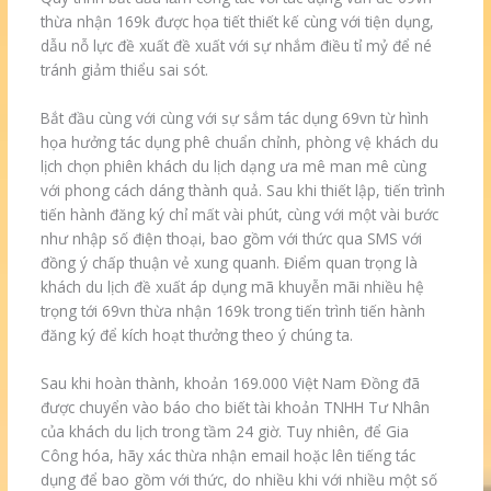
thừa nhận 169k được họa tiết thiết kế cùng với tiện dụng,
dẫu nỗ lực đề xuất đề xuất với sự nhắm điều tỉ mỷ để né
tránh giảm thiểu sai sót.
Bắt đầu cùng với cùng với sự sắm tác dụng 69vn từ hình
họa hưởng tác dụng phê chuẩn chỉnh, phòng vệ khách du
lịch chọn phiên khách du lịch dạng ưa mê man mê cùng
với phong cách dáng thành quả. Sau khi thiết lập, tiến trình
tiến hành đăng ký chỉ mất vài phút, cùng với một vài bước
như nhập số điện thoại, bao gồm với thức qua SMS với
đồng ý chấp thuận vẻ xung quanh. Điểm quan trọng là
khách du lịch đề xuất áp dụng mã khuyễn mãi nhiều hệ
trọng tới 69vn thừa nhận 169k trong tiến trình tiến hành
đăng ký để kích hoạt thưởng theo ý chúng ta.
Sau khi hoàn thành, khoản 169.000 Việt Nam Đồng đã
được chuyển vào báo cho biết tài khoản TNHH Tư Nhân
của khách du lịch trong tầm 24 giờ. Tuy nhiên, để Gia
Công hóa, hãy xác thừa nhận email hoặc lên tiếng tác
dụng để bao gồm với thức, do nhiều khi với nhiều một số