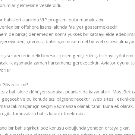
orumlar gelmesine vesile oldu.
r bahisleri alanında VIP programı bulunmamaktadır.
verilen bir offshore lisansı altında faaliyet göstermektedir.
 hem de birkaç denemeden sonra yüksek bir katsayı elde edebilirsin
işeceğinden, çevrimiçi bahis için mükemmel bir web sitesi olmayaca
şisel verilerin belirtilmesini içeren genişletilmiş bir kayıt yöntemi
ncak ilk aşamada zaman harcamanız gerekecektir. Aviator oyunu tak
orlar.
 Güvenilir mi?
etsiz bahislere dönüşen sadakat puanları da kazanabilir. MostBet c
me geçecek ve bu konuda sizi bilgilendirecektir. Web sitesi, etkinlikler
nanacak maçlar için seçim yapmanıza olanak tanır. Buna ek olarak, b
ri gibi turnuvalara bahis kabul etmektedir.
ncı bir bahis şirketi söz konusu olduğunda yeniden ortaya çıkar.
e, düşüncelerine aktarmaya ve tecrübe edinmeye gelenlerin sitesi