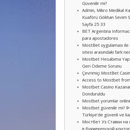
Güvenilir mi?
Admin, Mikro Medikal K
Kuaförü Gökhan Sevim Si
Sayfa 25 33
BET Argentina Informac
para apostadores
MostBet uygulaması ile
sitesi arasındaki fark ne
Mostbet Hesabıma Yapt
Geri Ödeme Sorunu
Çevrimiçi MostBet Casin
Access to Mostbet fro
Mostbet Casino Kazan
Donduruldu
Mostbet yorumlar online
Mostbet güvenilir mi? 
Türkiye’de güvenli ve kal
Мостбет Уз Ставки на 
в букмекерской конто