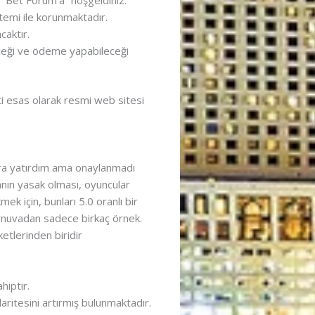
istemi ile korunmaktadır.
caktır.
eceği ve ödeme yapabileceği
eti esas olarak resmi web sitesi
para yatırdım ama onaylanmadı
anın yasak olması, oyuncular
ek için, bunları 5.0 oranlı bir
turnuvadan sadece birkaç örnek.
ketlerinden biridir
hiptir.
aritesini artırmış bulunmaktadır.