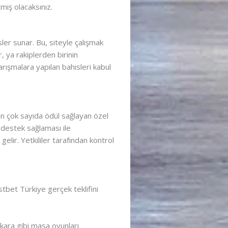
miş olacaksınız.
sler sunar. Bu, siteyle çalışmak
 ya rakiplerden birinin
rışmalara yapılan bahisleri kabul
için çok sayıda ödül sağlayan özel
 destek sağlaması ile
elir. Yetkililer tarafından kontrol
tbet Türkiye gerçek teklifini
akara gibi masa oyunları