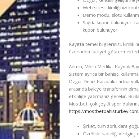
Web sitesi, kimliğinizi kont
Demo modu, slotu kullanmanın
Sağda kupon bulunuyor, tam
kupon bulunuyor.
Kayıtta temel bilgilerinizi, kimli
üzerinden faaliyet göstermektedi
Admin, Mikro Medikal Kaynak Bay
Sistem ayrıca bir bahisçi kullanm
Özgür Deniz Karabulut adına yolla
arasında bakiye transferinin olmam
etkinliğe yatırmanız gerekir. Bunl
Mostbet, çok çeşitli spor dallarına
https://mostbetbahisturkey.com
Şirket, tüm zorluklara göğ
Özellikle sadeliği ve ilgin