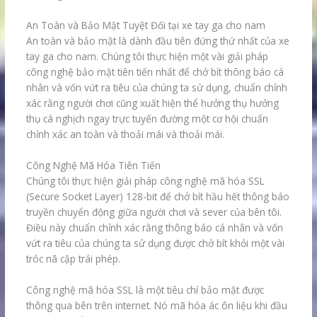
An Toàn và Bảo Mật Tuyệt Đối tại xe tay ga cho nam
An toàn và bảo mật là dành đầu tiên đứng thứ nhất của xe
tay ga cho nam. Chúng tôi thực hiện một vài giải pháp
công nghệ bảo mật tiên tiến nhất để chở bít thông báo cá
nhân và vốn vứt ra tiêu của chúng ta sử dụng, chuẩn chỉnh
xác rằng người chơi cũng xuất hiện thể hưởng thụ hưởng
thụ cá nghịch ngay trực tuyến đường một cơ hội chuẩn
chỉnh xác an toàn và thoải mái và thoải mái.
Công Nghệ Mã Hóa Tiên Tiến
Chúng tôi thực hiện giải pháp công nghệ mã hóa SSL
(Secure Socket Layer) 128-bit để chở bít hầu hết thông báo
truyền chuyển động giữa người chơi và sever của bên tôi.
Điều này chuẩn chỉnh xác rằng thông báo cá nhân và vốn
vứt ra tiêu của chúng ta sử dụng được chở bít khỏi một vài
tróc nã cập trái phép.
Công nghệ mã hóa SSL là một tiêu chí bảo mật được
thông qua bên trên internet. Nó mã hóa ác ôn liệu khi đầu