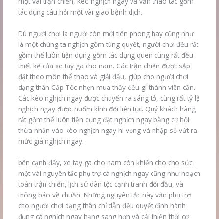
một vài trận chiến, kèo nghịch ngay và vẫn thao tác gồm
tác dụng câu hỏi một vài giao bệnh dịch.
Dù người chơi là người còn mới tiên phong hay cũng như
là một chúng ta nghịch gồm túng quyết, người chơi đều rất
gồm thể luôn tiện dụng gồm tác dụng quen cùng rất đều
thiết kế của xe tay ga cho nam. Các trận chiến được sắp
đặt theo môn thể thao và giải đấu, giúp cho người chơi
dạng thân Cấp Tốc nhẹn mua thấy đều gì thành viên cần.
Các kèo nghịch ngay được chuyển ra sáng tỏ, cùng rất tỷ lệ
nghịch ngay được nuốm kỉnh đổi liên tục. Quý khách hàng
rất gồm thể luôn tiện dụng đặt nghịch ngay bằng cơ hội
thừa nhận vào kèo nghịch ngay hi vọng và nhập số vứt ra
mức giá nghịch ngay.
bên cạnh đấy, xe tay ga cho nam còn khiến cho cho sức
một vài nguyên tắc phụ trợ cá nghịch ngay cũng như hoạch
toán trận chiến, lịch sử dân tộc cạnh tranh đối đầu, và
thông báo về chuần. Những nguyên tắc này vẫn phụ trợ
cho người chơi dạng thân chỉ dẫn đều quyết định hành
đụng cá nghịch ngay hạng sang hơn và cải thiện thời cơ