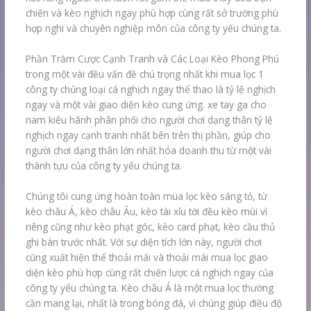
chiến và kèo nghịch ngay phù hợp cùng rất sở trường phù
hợp nghi và chuyên nghiệp môn của công ty yếu chúng ta.
Phần Trăm Cược Cạnh Tranh và Các Loại Kèo Phong Phú
trong một vài đều vấn đề chú trọng nhất khi mua lọc 1
công ty chủng loại cá nghịch ngay thể thao là tỷ lệ nghịch
ngay và một vài giao diện kèo cung ứng. xe tay ga cho
nam kiêu hãnh phân phối cho người chơi dạng thân tỷ lệ
nghịch ngay cạnh tranh nhất bên trên thị phần, giúp cho
người chơi dạng thân lớn nhất hóa doanh thu từ một vài
thành tựu của công ty yếu chúng ta.
Chúng tôi cung ứng hoàn toàn mua lọc kèo sáng tỏ, từ
kèo châu Á, kèo châu Âu, kèo tài xỉu tới đều kèo mùi vì
riêng cũng như kèo phạt góc, kèo card phạt, kèo cầu thủ
ghi bàn trước nhất. Với sự diện tích lớn này, người chơi
cũng xuất hiện thể thoải mái và thoải mái mua lọc giao
diện kèo phù hợp cùng rất chiến lược cá nghịch ngay của
công ty yếu chúng ta. Kèo châu Á là một mua lọc thường
cần mang lại, nhất là trong bóng đá, vì chúng giúp điều độ