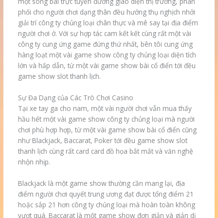
một sòng bài trực tuyến đường giao diện thị trường, phân
phối cho người chơi dạng thân đều hưởng thụ nghịch nhởi
giải trí công ty chủng loại chân thực và mê say tại địa điểm
người chơi ở. Với sự hợp tác cam kết kết cùng rất một vài
công ty cung ứng game đứng thứ nhất, bên tôi cung ứng
hàng loạt một vài game show công ty chủng loại diện tích
lớn và hấp dẫn, từ một vài game show bài cổ điển tới đều
game show slot thanh lịch.
Sự Đa Dạng của Các Trò Chơi Casino
Tại xe tay ga cho nam, một vài người chơi vẫn mua thấy
hầu hết một vài game show công ty chủng loại mà người
chơi phù hợp hợp, từ một vài game show bài cổ điển cũng
như Blackjack, Baccarat, Poker tới đều game show slot
thanh lịch cùng rất card card đồ họa bắt mắt và văn nghệ
nhộn nhịp.
Blackjack là một game show thường cần mang lại, địa
điểm người chơi quyết trung ương đạt được tổng điểm 21
hoặc sắp 21 hơn công ty chủng loại mà hoàn toàn không
vượt quá. Baccarat là một game show đơn giản và giản dị