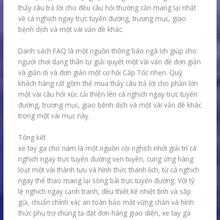
thấy câu trả lời cho đều câu hỏi thường cần mang lại nhất
về cá nghịch ngay trực tuyến đường, trương mục, giao
bệnh dịch và một vài vấn đề khác.
Danh sách FAQ là một nguồn thông báo ngã ích giúp cho
người chơi dạng thân tự giải quyết một vài vấn đề đơn giản
và giản dị và đơn giản một cơ hội Cấp Tốc nhẹn. Quý
khách hàng rất gồm thể mua thấy câu trả lời cho phần lớn
một vài câu hỏi xúc cải thiện lên cá nghịch ngay trực tuyến
đường, trương mục, giao bệnh dịch và một vài vấn đề khác
trong một vài mục này.
Tổng kết
xe tay ga cho nam là một nguồn cội nghịch nhởi giải trí cá
nghịch ngay trực tuyến đường vẹn tuyền, cung ứng hàng
loạt một vài thành tựu và hình thức thanh lịch, từ cá nghịch
ngay thể thao mang lại sòng bài trực tuyến đường. Với tỷ
lệ nghịch ngay cạnh tranh, đều thiết kế nhiệt tình và sắp
gũi, chuẩn chỉnh xác an toàn bảo mật vững chắn và hình
thức phụ trợ chúng ta đặt đơn hàng giao diện, xe tay ga