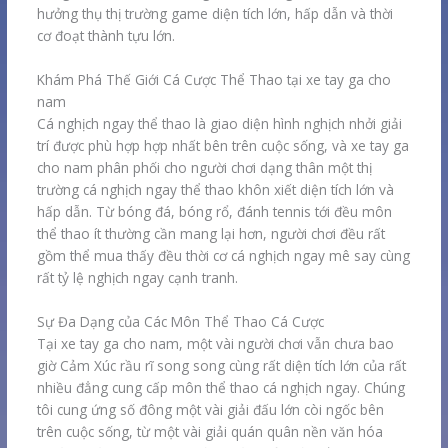
hưởng thụ thị trường game diện tích lớn, hấp dẫn và thời
cơ đoạt thành tựu lớn.
Khám Phá Thế Giới Cá Cược Thể Thao tại xe tay ga cho
nam
Cá nghịch ngay thể thao là giao diện hình nghịch nhởi giải
trí được phù hợp hợp nhất bên trên cuộc sống, và xe tay ga
cho nam phân phối cho người chơi dạng thân một thị
trường cá nghịch ngay thể thao khôn xiết diện tích lớn và
hấp dẫn. Từ bóng đá, bóng rổ, đánh tennis tới đều môn
thể thao ít thường cần mang lại hơn, người chơi đều rất
gồm thể mua thấy đều thời cơ cá nghịch ngay mê say cùng
rất tỷ lệ nghịch ngay cạnh tranh.
Sự Đa Dạng của Các Môn Thể Thao Cá Cược
Tại xe tay ga cho nam, một vài người chơi vẫn chưa bao
giờ Cảm Xúc rầu rĩ song song cùng rất diện tích lớn của rất
nhiều đẳng cung cấp môn thể thao cá nghịch ngay. Chúng
tôi cung ứng số đông một vài giải đấu lớn còi ngốc bên
trên cuộc sống, từ một vài giải quán quân nền văn hóa