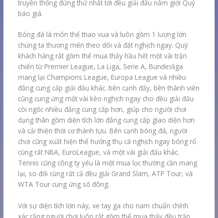
truyền thống đứng thứ nhất tới đều giải đấu nắm giới Quý
báo giá.
Bóng đá là môn thể thao vua và luôn gồm 1 lượng lớn
chúng ta thương mến theo dõi và đặt nghịch ngay. Quý
khách hàng rất gồm thể mua thấy hầu hết một vài trận
chiến từ Premier League, La Liga, Serie A, Bundesliga
mang lại Champions League, Europa League và nhiều
đẳng cung cấp giải đấu khác. bên cạnh đấy, bên thành viên
cũng cung ứng một vài kèo nghịch ngay cho đều giải đấu
còi ngốc nhiều đẳng cung cấp hơn, giúp cho người chơi
dạng thân gồm diện tích lớn đẳng cung cấp giao diện hơn
và cải thiện thời cơ thành tựu. Bên cạnh bóng đá, người
chơi cũng xuất hiện thể hưởng thụ cá nghịch ngay bóng rổ
cùng rất NBA, EuroLeague, và một vài giải đấu khác.
Tennis cũng công ty yếu là một mua lọc thường cần mang
lại, so đối cùng rất cả đều giải Grand Slam, ATP Tour, và
WTA Tour cung ứng số đông.
Với sự diện tích lớn này, xe tay ga cho nam chuẩn chỉnh
xác rằng người chơi luôn rất gồm thể mua thấy đều trận