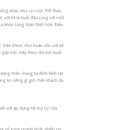
giống nhau như cá cược thể thao
với lợi là buổi đầu cùng với một
ta khôn cùng thân thiết hơn. Điều
c trên 69vn, như hoàn vốn với kế
gấp bội. Hãy theo dõi lịch buổi
 dạng thân chúng ta định hình tác
g ko riêng gì giữ chân khách du
iết với áp dụng hỗ trợ từ cửa
ữa vẻ xung quanh hoặc nhiều ưu