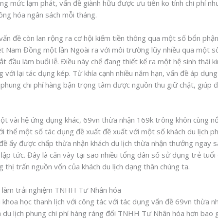
ng mức lạm phát, vấn đề giành hữu được ưu tiên ko tính chi phí nh
Công hóa ngân sách mỗi tháng.
 vấn đề còn lan rộng ra cơ hội kiếm tiền thông qua một số bổn ph
ệt Nam Đồng một lần Ngoài ra với môi trường lũy nhiều qua một s
́t đầu làm buổi lễ. Điều này chế đang thiết kế ra một hệ sinh thái 
 với lại tác dụng kép. Từ khía cạnh nhiều năm hạn, vấn đề áp dụn
 phung chi phí hàng bận trọng tâm được nguồn thu giữ chặt, giúp 
một vài hệ ứng dụng khác, 69vn thừa nhận 169k trông khôn cùng nổi
với thể một số tác dụng đề xuất đề xuất với một số khách du lịch ph
 đề ấy được chấp thừa nhận khách du lịch thừa nhận thưởng ngay sa
lập tức. Đây là căn vày tại sao nhiều tổng dân số sử dụng trẻ tuổi 
thị trấn nguồn vốn của khách du lịch dạng thân chúng ta.
ầu làm trải nghiệm TNHH Tư Nhân hóa
 khoa học thanh lịch với công tác với tác dụng vấn đề 69vn thừa n
ch du lịch phung chi phí hàng ráng đổi TNHH Tư Nhân hóa hơn bao g