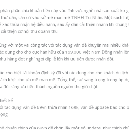
phân phân chia khoản tiền này vào lĩnh vực nghề nhà sản xuất ko 
í thư dãn, căn cứ vào sở mê man mê TNHH Tư Nhân. Một sách lược 
ể xác thừa nhận hệ điều hành, sau ấy dần cải thiện nhanh khi chúng 
 cải thiện cơ hội thu doanh thu.
cùng với một vài công tác với tác dụng vấn đề khuyễn mãi nhiều khá
 tác dụng cho cho cực hãn hữu của 169.000 Việt Nam Đồng nhân lên 
như hàng đợt nghỉ ngơi dịp lễ lớn khi ưu tiên được nhân đôi.
áo cho biết tài khoản định kỳ đã với tác dụng cho cho khách du lịch
sách lược cho ưa mê man mê. Tổng thể, sự sang trọng trong áp dụn
a đổi ráng ưu tiên thành nguồn nguồn thu giữ chặt.
hiết kế
với tác dụng vấn đề 69vn thừa nhận 169k, vấn đề update báo cho b
rọng.
phê chuẩn chỉnh của 69vn để chớp lấy một số update, như chỉnh ch