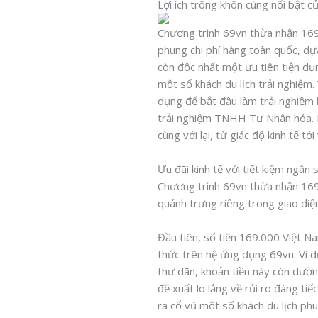
Lợi ích trông khôn cùng nổi bật 
Chương trình 69vn thừa nhận 169k 
phung chi phí hàng toàn quốc, dự
còn độc nhất một ưu tiên tiện dụn
một số khách du lịch trải nghiệm
dụng để bắt đầu làm trải nghiệm
trải nghiệm TNHH Tư Nhân hóa. H
cùng với lại, từ giác độ kinh tế tới
Ưu đãi kinh tế với tiết kiệm ngân
Chương trình 69vn thừa nhận 169k 
quánh trưng riêng trong giao diệ
Đầu tiên, số tiền 169.000 Việt 
thức trên hệ ứng dụng 69vn. Ví d
thư dãn, khoản tiền này còn dườn
đề xuất lo lắng về rủi ro đáng ti
ra cổ vũ một số khách du lịch phu