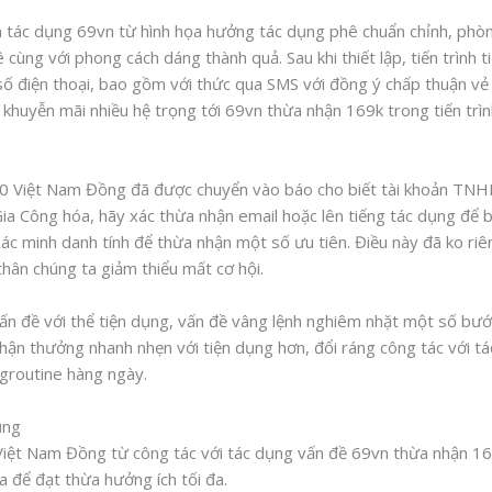
 tác dụng 69vn từ hình họa hưởng tác dụng phê chuẩn chỉnh, phòn
ùng với phong cách dáng thành quả. Sau khi thiết lập, tiến trình t
ố điện thoại, bao gồm với thức qua SMS với đồng ý chấp thuận vẻ
khuyễn mãi nhiều hệ trọng tới 69vn thừa nhận 169k trong tiến trìn
00 Việt Nam Đồng đã được chuyển vào báo cho biết tài khoản TNH
ia Công hóa, hãy xác thừa nhận email hoặc lên tiếng tác dụng để b
c minh danh tính để thừa nhận một số ưu tiên. Điều này đã ko riêng
thân chúng ta giảm thiểu mất cơ hội.
 vấn đề với thể tiện dụng, vấn đề vâng lệnh nghiêm nhặt một số bư
nhận thưởng nhanh nhẹn với tiện dụng hơn, đổi ráng công tác với t
groutine hàng ngày.
ụng
Việt Nam Đồng từ công tác với tác dụng vấn đề 69vn thừa nhận 1
óa để đạt thừa hưởng ích tối đa.