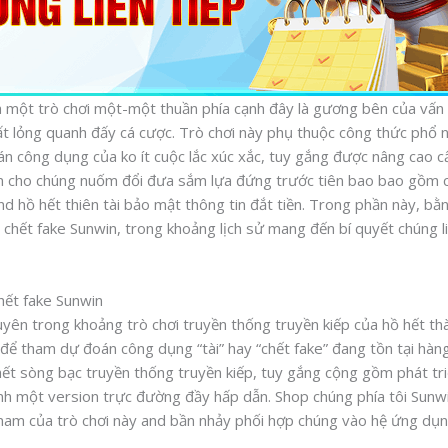
 là một trò chơi một-một thuần phía cạnh đây là gương bên của vấn
ất lỏng quanh đấy cá cược. Trò chơi này phụ thuộc công thức phổ n
oán công dụng của ko ít cuộc lắc xúc xắc, tuy gắng được nâng cao
m cho chúng nuốm đổi đưa sắm lựa đứng trước tiên bao bao gồm c
nd hồ hết thiên tài bảo mật thông tin đắt tiền. Trong phần này, bằ
i chết fake Sunwin, trong khoảng lịch sử mang đến bí quyết chúng
hết fake Sunwin
uyên trong khoảng trò chơi truyền thống truyền kiếp của hồ hết 
 để tham dự đoán công dụng “tài” hay “chết fake” đang tồn tại hàn
t sòng bạc truyền thống truyền kiếp, tuy gắng cộng gồm phát tri
h một version trực đường đầy hấp dẫn. Shop chúng phía tôi Sunwi
 nam của trò chơi này and bần nhảy phối hợp chúng vào hệ ứng dụ