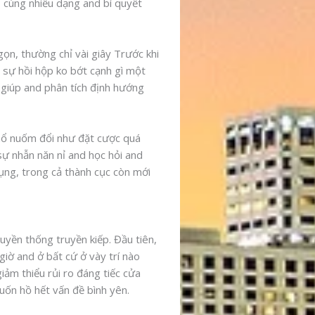
ô cùng nhiều dạng and bí quyết
gọn, thường chỉ vài giây Trước khi
 sự hồi hộp ko bớt cạnh gì một
 giúp and phân tích định hướng
 phổ nuốm đổi như đặt cược quá
sự nhẫn năn nỉ and học hỏi and
dụng, trong cả thành cục còn mới
uyền thống truyền kiếp. Đầu tiên,
iờ and ở bất cứ ở vày trí nào
giảm thiểu rủi ro đáng tiếc cửa
ốn hồ hết vấn đề bình yên.