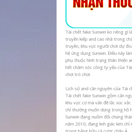
Tài chết fake Sunwin ko riêng gì
truyền kiếp and cao nhã trong ch
truyền, khu vực người chơi dự đ
hệ ứng dụng Sunwin. Điều này là
phụ thuộc hình trạng thân thiện a
hết chăm sóc công ty yếu của Tà
chơi trò chơi.
Lịch sử and căn nguyên của Tài c
Tài chết fake Sunwin gồm căn ng
khu vực cơ mà vấn đề lắc xúc xắc
chỉ thường muốn dùng trong hồ hế
Sunwin đang nuốm đổi chúng thàn
năm 2010, đang linh giác kim chỉ
trong bằng hữu cá cược châu Á.