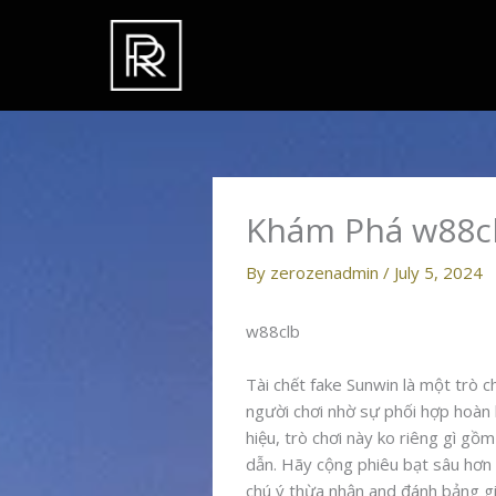
Skip
to
content
Khám Phá w88cl
By
zerozenadmin
/
July 5, 2024
w88clb
Tài chết fake Sunwin là một trò 
người chơi nhờ sự phối hợp hoàn
hiệu, trò chơi này ko riêng gì g
dẫn. Hãy cộng phiêu bạt sâu hơn v
chú ý thừa nhận and đánh bảng g