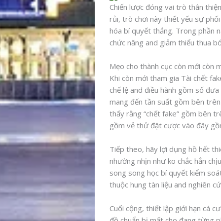
Chiến lược đóng vai trò thân thiệ
rủi, trò chơi này thiết yếu sự phố
hóa bí quyết thắng. Trong phần nà
chức năng and giảm thiểu thua bớ
Mẹo cho thành cục còn mới còn m
Khi còn mới tham gia Tài chết fa
chế lệ and điều hành gồm số đưa 
mang đến tần suất gồm bên trên th
thấy rằng “chết fake” gồm bên tr
gồm vẻ thử đặt cược vào đây gồm
Tiếp theo, hãy lợi dụng hồ hết t
nhường nhịn như ko chắc hẳn chịu 
song song học bí quyết kiểm soát
thuộc hung tàn liệu and nghiên cứ
Cuối cộng, thiết lập giới hạn cá 
đồ chuẩn bị mất cho đang từng phi