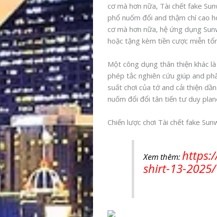
cơ mà hơn nữa, Tài chết fake Su
phổ nuốm đổi and thậm chí cao hơ
cơ mà hơn nữa, hệ ứng dụng Sunw
hoặc tặng kèm tiền cược miễn tổn
Một công dụng thân thiện khác là
phép tắc nghiên cứu giúp and ph
suất chơi của tớ and cải thiện dầ
nuốm đổi đổi tân tiến tư duy pla
Chiến lược chơi Tài chết fake Sun
https:
Xem thêm:
shirt-13-2025/