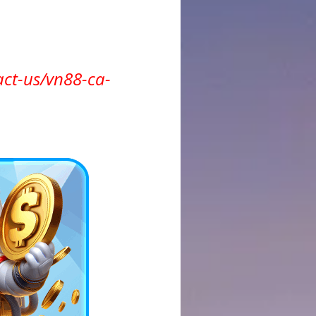
ct-us/vn88-ca-