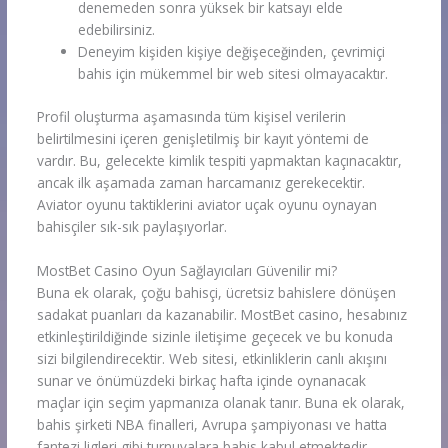
denemeden sonra yüksek bir katsayı elde
edebilirsiniz.
Deneyim kişiden kişiye değişeceğinden, çevrimiçi
bahis için mükemmel bir web sitesi olmayacaktır.
Profil oluşturma aşamasında tüm kişisel verilerin
belirtilmesini içeren genişletilmiş bir kayıt yöntemi de
vardır. Bu, gelecekte kimlik tespiti yapmaktan kaçınacaktır,
ancak ilk aşamada zaman harcamanız gerekecektir.
Aviator oyunu taktiklerini aviator uçak oyunu oynayan
bahisçiler sık-sık paylaşıyorlar.
MostBet Casino Oyun Sağlayıcıları Güvenilir mi?
Buna ek olarak, çoğu bahisçi, ücretsiz bahislere dönüşen
sadakat puanları da kazanabilir. MostBet casino, hesabınız
etkinleştirildiğinde sizinle iletişime geçecek ve bu konuda
sizi bilgilendirecektir. Web sitesi, etkinliklerin canlı akışını
sunar ve önümüzdeki birkaç hafta içinde oynanacak
maçlar için seçim yapmanıza olanak tanır. Buna ek olarak,
bahis şirketi NBA finalleri, Avrupa şampiyonası ve hatta
fantezi ligleri gibi turnuvalara bahis kabul etmektedir.