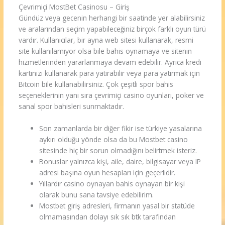
Çevrimiçi MostBet Casinosu – Giriş
Gündüz veya gecenin herhangi bir saatinde yer alabilirsiniz
ve aralarından seçim yapabileceğiniz birçok farklı oyun türü
vardır. Kullanıcılar, bir ayna web sitesi kullanarak, resmi
site kullanılamıyor olsa bile bahis oynamaya ve sitenin
hizmetlerinden yararlanmaya devam edebilir. Ayrıca kredi
kartınızı kullanarak para yatırabilir veya para yatırmak için
Bitcoin bile kullanabilirsiniz. Çok çeşitli spor bahis
seçeneklerinin yanı sıra çevrimiçi casino oyunları, poker ve
sanal spor bahisleri sunmaktadır.
Son zamanlarda bir diğer fikir ise türkiye yasalarına
aykırı olduğu yönde olsa da bu Mostbet casino
sitesinde hiç bir sorun olmadığını belirtmek isteriz.
Bonuslar yalnızca kişi, aile, daire, bilgisayar veya IP
adresi başına oyun hesapları için geçerlidir.
Yıllardır casino oynayan bahis oynayan bir kişi
olarak bunu sana tavsiye edebilirim.
Mostbet giriş adresleri, firmanın yasal bir statüde
olmamasından dolayı sık sık btk tarafından