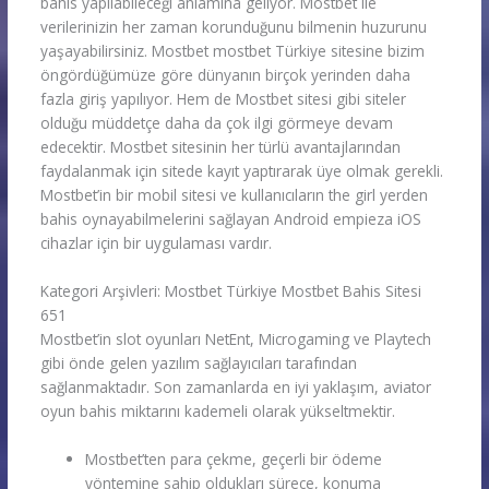
bahis yapılabileceği anlamına geliyor. Mostbet ile
verilerinizin her zaman korunduğunu bilmenin huzurunu
yaşayabilirsiniz. Mostbet mostbet Türkiye sitesine bizim
öngördüğümüze göre dünyanın birçok yerinden daha
fazla giriş yapılıyor. Hem de Mostbet sitesi gibi siteler
olduğu müddetçe daha da çok ilgi görmeye devam
edecektir. Mostbet sitesinin her türlü avantajlarından
faydalanmak için sitede kayıt yaptırarak üye olmak gerekli.
Mostbet’in bir mobil sitesi ve kullanıcıların the girl yerden
bahis oynayabilmelerini sağlayan Android empieza iOS
cihazlar için bir uygulaması vardır.
Kategori Arşivleri: Mostbet Türkiye Mostbet Bahis Sitesi
651
Mostbet’in slot oyunları NetEnt, Microgaming ve Playtech
gibi önde gelen yazılım sağlayıcıları tarafından
sağlanmaktadır. Son zamanlarda en iyi yaklaşım, aviator
oyun bahis miktarını kademeli olarak yükseltmektir.
Mostbet’ten para çekme, geçerli bir ödeme
yöntemine sahip oldukları sürece, konuma