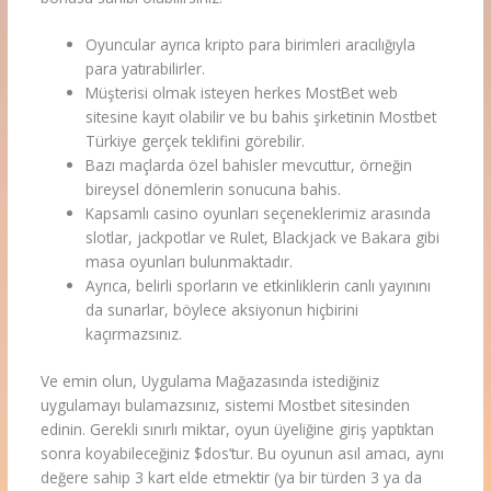
Oyuncular ayrıca kripto para birimleri aracılığıyla
para yatırabilirler.
Müşterisi olmak isteyen herkes MostBet web
sitesine kayıt olabilir ve bu bahis şirketinin Mostbet
Türkiye gerçek teklifini görebilir.
Bazı maçlarda özel bahisler mevcuttur, örneğin
bireysel dönemlerin sonucuna bahis.
Kapsamlı casino oyunları seçeneklerimiz arasında
slotlar, jackpotlar ve Rulet, Blackjack ve Bakara gibi
masa oyunları bulunmaktadır.
Ayrıca, belirli sporların ve etkinliklerin canlı yayınını
da sunarlar, böylece aksiyonun hiçbirini
kaçırmazsınız.
Ve emin olun, Uygulama Mağazasında istediğiniz
uygulamayı bulamazsınız, sistemi Mostbet sitesinden
edinin. Gerekli sınırlı miktar, oyun üyeliğine giriş yaptıktan
sonra koyabileceğiniz $dos’tur. Bu oyunun asıl amacı, aynı
değere sahip 3 kart elde etmektir (ya bir türden 3 ya da