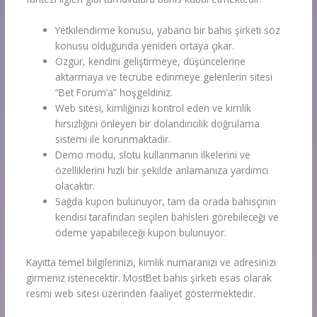
Yetkilendirme konusu, yabancı bir bahis şirketi söz
konusu olduğunda yeniden ortaya çıkar.
Özgür, kendini geliştirmeye, düşüncelerine
aktarmaya ve tecrübe edinmeye gelenlerin sitesi
“Bet Forum’a” hoşgeldiniz.
Web sitesi, kimliğinizi kontrol eden ve kimlik
hırsızlığını önleyen bir dolandırıcılık doğrulama
sistemi ile korunmaktadır.
Demo modu, slotu kullanmanın ilkelerini ve
özelliklerini hızlı bir şekilde anlamanıza yardımcı
olacaktır.
Sağda kupon bulunuyor, tam da orada bahisçinin
kendisi tarafından seçilen bahisleri görebileceği ve
ödeme yapabileceği kupon bulunuyor.
Kayıtta temel bilgilerinizi, kimlik numaranızı ve adresinizi
girmeniz istenecektir. MostBet bahis şirketi esas olarak
resmi web sitesi üzerinden faaliyet göstermektedir.