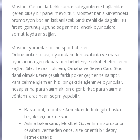
Mostbet Casino’da farklı kumar kategorilerine bağlantılar
içeren dikey bir panel mevcuttur. Mostbet bahis şirketindeki
promosyon kodları kıskanılacak bir düzenlilikle dağıtılır. Bu
fırsat, görünüş uğruna sağlanmaz, ancak oyunculara
somut faydalar sağlar.
Mostbet yorumlar online spor bahisleri
Online poker odası, oyuncuların turnuvalarda ve masa
oyunlarında gerçek para için birbirleriyle rekabet etmelerini
sağlar. Site, Texas Hold’em, Omaha ve Seven Card Stud
dahil olmak üzere çeşitli farklı poker çeşitlerine sahiptir.
Para çekme işlemleri hızlı bir şekilde işlenir ve oyuncular,
hesaplarına para yatırmak için diğer birkaç para yatırma
yöntemi arasından seçim yapabilir.
Basketbol, futbol ve Amerikan futbolu gibi başka
birçok seçenek de var.
Aslına bakarsanız; Mostbet Güvenilir mi sorusunun
cevabını vermeden önce, size önemli bir detay
iletmek isteriz.