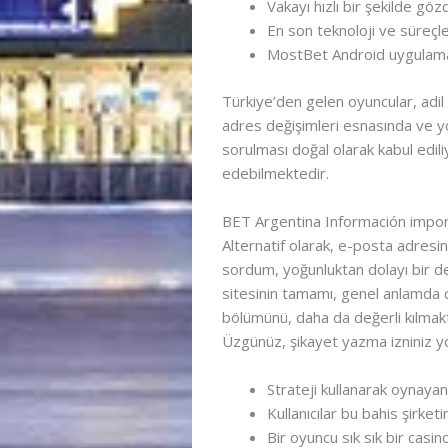
Vakayı hızlı bir şekilde gö
En son teknoloji ve süreçl
MostBet Android uygulaması
Türkiye’den gelen oyuncular, adi
adres değişimleri esnasında ve yö
sorulması doğal olarak kabul edil
edebilmektedir.
BET Argentina Información impo
Alternatif olarak, e-posta adresini
sordum, yoğunluktan dolayı bir de
sitesinin tamamı, genel anlamda c
bölümünü, daha da değerli kılmakt
Üzgünüz, şikayet yazma izniniz yok
Strateji kullanarak oynayan 
Kullanıcılar bu bahis şirke
Bir oyuncu sık sık bir casin