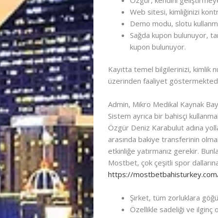
Web sitesi, kimliğinizi kont
Demo modu, slotu kullanmanın
Sağda kupon bulunuyor, tam
kupon bulunuyor.
Kayıtta temel bilgilerinizi, kimli
üzerinden faaliyet göstermektedi
Admin, Mikro Medikal Kaynak Bay
Sistem ayrıca bir bahisçi kullanm
Özgür Deniz Karabulut adına yolla
arasında bakiye transferinin olmam
etkinliğe yatırmanız gerekir. Bunl
Mostbet, çok çeşitli spor dallarına
https://mostbetbahisturkey.com
Şirket, tüm zorluklara göğ
Özellikle sadeliği ve ilgin