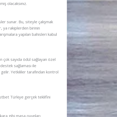
miş olacaksınız.
sler sunar. Bu, siteyle çalışmak
 ya rakiplerden birinin
rışmalara yapılan bahisleri kabul
için çok sayıda ödül sağlayan özel
 destek sağlaması ile
elir. Yetkililer tarafından kontrol
tbet Türkiye gerçek teklifini
akara gibi masa oyunları