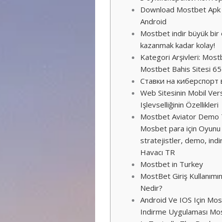
Download Mostbet Apk 
Android
Mostbet indir büyük bir 
kazanmak kadar kolay!
Kategori Arşivleri: Most
Mostbet Bahis Sitesi 6
Ставки на киберспорт 
Web Sitesinin Mobil Ver
Işlevselliğinin Özellikleri
Mostbet Aviator Demo T
Mosbet para için Oyunu n
stratejistler, demo, ind
Havacı TR
Mostbet in Turkey
MostBet Giriş Kullanımı
Nedir?
Android Ve IOS Için Mos
Indirme Uygulaması Mo