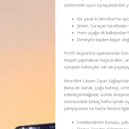
sitelerinde oyun oynayanlardan y
Ne yazık ki Mostbet’te spo
Şirket, Curaçao tarafından 
Hem uçağın ilk kalkışından
Deneyim kişiden kişiye değ
Profil oluşturma aşamasında tüm ki
tespiti yapmaktan kaçınacaktır, a
oynayan bahisçiler sık-sık paylaşıy
MostBet Casino Oyun Sağlayıcıları
Buna ek olarak, çoğu bahisçi, ücr
etkinleştirildiğinde sizinle iletişi
önümüzdeki birkaç hafta içinde oy
şampiyonası ve hatta fantezi ligle
Yetkilendirme konusu, yaba
Özgür, kendini geliştirmey