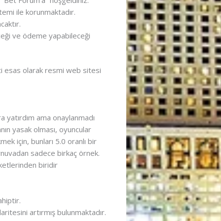
istemi ile korunmaktadır.
caktır.
eceği ve ödeme yapabileceği
eti esas olarak resmi web sitesi
para yatırdım ama onaylanmadı
anın yasak olması, oyuncular
ek için, bunları 5.0 oranlı bir
turnuvadan sadece birkaç örnek.
ketlerinden biridir
hiptir.
aritesini artırmış bulunmaktadır.