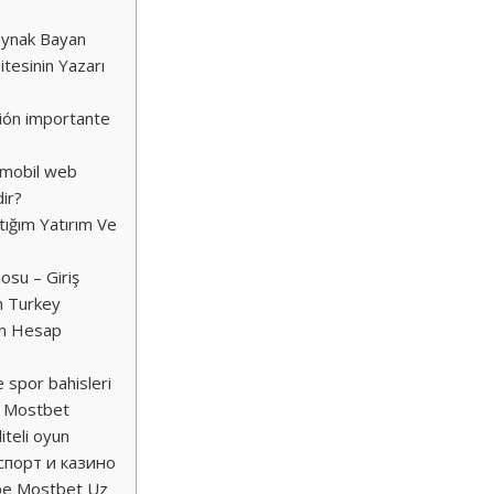
aynak Bayan
tesinin Yazarı
ión importante
 mobil web
dir?
ığım Yatırım Ve
osu – Giriş
m Turkey
an Hesap
 spor bahisleri
ᐉ Mostbet
iteli oyun
спорт и казино
ре Mostbet Uz